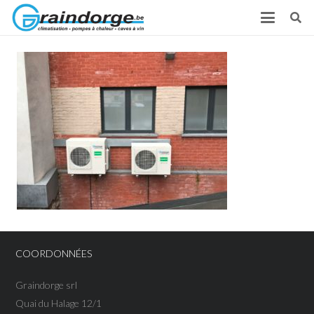
COORDONNÉES
Graindorge srl
Quai du Halage 12/1