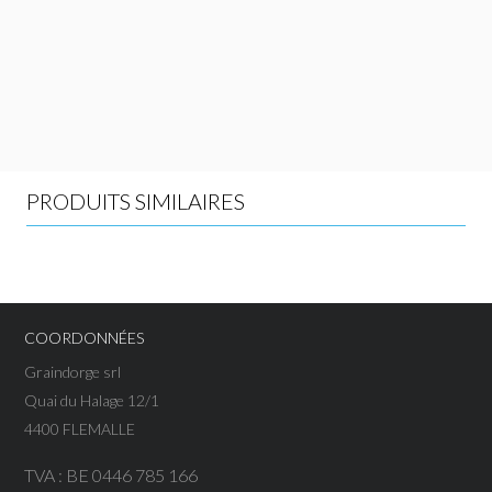
De AB30 à AB54
Purificateurs d’air
PRODUITS SIMILAIRES
COORDONNÉES
Graindorge srl
Quai du Halage 12/1
4400 FLEMALLE
TVA : BE 0446 785 166