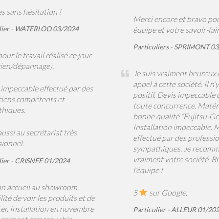
es sans hésitation !
Merci encore et bravo po
ulier - WATERLOO 03/2024
équipe et votre savoir-fair
Particuliers - SPRIMONT 0
our le travail réalisé ce jour
tien/dépannage).
Je suis vraiment heureux d
appel à cette société. Il n’
 impeccable effectué par des
positif. Devis impeccable 
ciens compétents et
toute concurrence. Matéri
hiques.
bonne qualité “Fujitsu-Ge
Installation impeccable.
ussi au secrétariat très
effectué par des professio
sionnel.
sympathiques. Je recomm
vraiment votre société. B
lier - CRISNEE 01/2024
l’équipe !
on accueil au showroom,
5
sur Google.
lité de voir les produits et de
ter. Installation en novembre
Particulier - ALLEUR 01/20