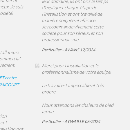
ont fait un
leur domaine, ils ont pris le temps
neux. Je suis
d’expliquer chaque étape de
ociété.
l’installation et ont travaillé de
manière soignée et efficace.
Je recommande vivement cette
société pour son sérieux et son
professionnalisme.
Particulier - AWANS 12/2024
tallateurs
Commercial
ivement.
Merci pour l’installation et le
professionnalisme de votre équipe.
ET centre
 REMICOURT
Le travail est impeccable et très
propre.
Nous attendons les chaleurs de pied
ferme
sion
Particulier - AYWAILLE 06/2024
ment
tallation ont