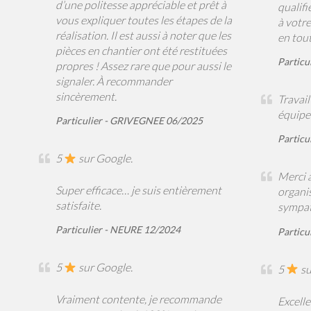
d’une politesse appréciable et prêt à
qualifi
vous expliquer toutes les étapes de la
à votr
réalisation. Il est aussi à noter que les
en tout
pièces en chantier ont été restituées
Particu
propres ! Assez rare que pour aussi le
signaler. À recommander
sincèrement.
Travai
équipe
Particulier - GRIVEGNEE 06/2025
Particu
5
sur Google.
Merci à
Super efficace… je suis entièrement
organis
satisfaite.
sympat
Particulier - NEURE 12/2024
Particu
5
sur Google.
5
su
Vraiment contente, je recommande
Excell