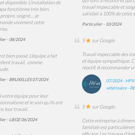
qui sont à l’écoute et qui 
 et disponible. L’installation de
travail impeccable et soig
pa fonctionne très bien.
satisfait à 100% de cette s
 propre, soigné,… je
ande vivement cette
Particulier - 10/2024
ise.
lier - 08/2024
5
sur Google.
Travail impeccable des ins
est bien passé. L’équipe a fait
et équipe sympathique. 
ellent travail, comme
réactif. A recommander v
tude.
lier - BRUXELLES 07/2024
07/2024 - HPV
vétérinaire -
à votre équipe pour leur
ionnalisme et le soin qu’ils ont
5
sur Google.
s leur travail.
lier - LIEGE 06/2024
Cette entreprise à dimen
familiale est particulière
efficace. Les travaux d’ins