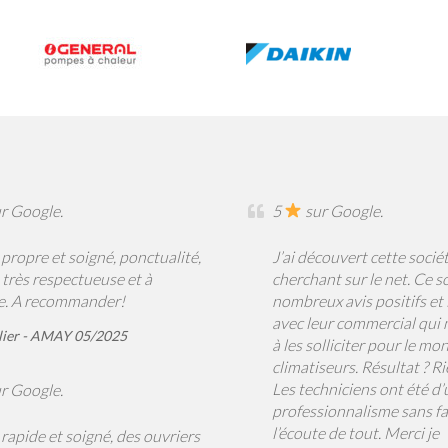
r Google.
5
sur Google.
 propre et soigné, ponctualité,
J’ai découvert cette socié
 très respectueuse et à
cherchant sur le net. Ce s
te. A recommander!
nombreux avis positifs et 
avec leur commercial qui 
lier - AMAY 05/2025
à les solliciter pour le mo
climatiseurs. Résultat ? Ri
Les techniciens ont été d’
r Google.
professionnalisme sans fai
l’écoute de tout. Merci je
 rapide et soigné, des ouvriers