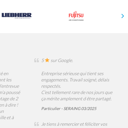
5
sur Google.
té en
Entreprise sérieuse qui tient ses
ont les
engagements. Travail soigné, délais
l’entrevue
respectés.
m’a poussé
C’est tellement rare de nos jours que
ntage de 2
ça mérite amplement d être partagé.
en à dire !
Particulier - SERAING 03/2025
un
lle et à
Je tiens à remercier et féliciter vos