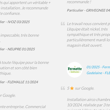
recommande !
és qui apportent un véritable +
e installation. Je recommande
Particulier - GRIVEGNEE 0
e confiance.
lier - IVOZ 03/2025
Le travail nous convient 
L’équipe était nickel, très
sympathique et très propr
l impeccable, très bonne
particulièrement mardi lo
.
magasin était ouvert.
lier - NEUPRE 01/2025
 toute l’équipe pour la bonne
01/2025 - Ferm
ation et son côté bien
Godelaine - F
hique.
lier - FLEMALLE 11/2024
5
sur Google.
r Google.
Installation airco chambr
10/2024, réalisée par 3 t
ente entreprise. Commercial