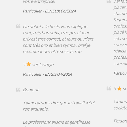
J’ai fa
votre entreprise.
placer
Particulier - ESNEUX 06/2024
chambr
l’équip
profes
Du début à la fin ils vous explique
placé l
tout, très bon suivi, très pro et leur
cela so
prix est très correct, et leurs ouvriers
consci
sont très pro et bien sympa , bref je
réalisa
recommande cette société top.
profess
conseil
5
sur Google.
Particu
Particulier - ENGIS 04/2024
5
su
Bonjour
Graind
J’aimerai vous dire que le travail a été
société
remarquable.
Person
Le professionnalisme et gentillesse