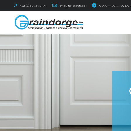
+32 (0)4 275 12 99
info@graindorge.be
OUVERT SUR RDV DU L