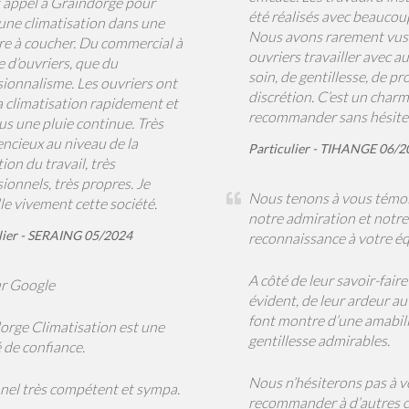
it appel à Graindorge pour
été réalisés avec beaucou
 une climatisation dans une
Nous avons rarement vus
e à coucher. Du commercial à
ouvriers travailler avec a
e d’ouvriers, que du
soin, de gentillesse, de pr
sionnalisme. Les ouvriers ont
discrétion. C’est un charm
a climatisation rapidement et
recommander sans hésiter
us une pluie continue. Très
encieux au niveau de la
Particulier - TIHANGE 06/2
tion du travail, très
ionnels, très propres. Je
Nous tenons à vous témo
le vivement cette société.
notre admiration et notre
lier - SERAING 05/2024
reconnaissance à votre éq
A côté de leur savoir-faire 
r Google
évident, de leur ardeur au t
font montre d’une amabili
orge Climatisation est une
gentillesse admirables.
 de confiance.
Nous n’hésiterons pas à 
nel très compétent et sympa.
recommander à d’autres cl