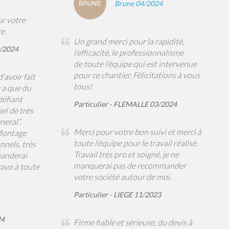
Brune 04/2024
ur votre
e.
Un grand merci pour la rapidité,
3/2024
l’efficacité, le professionnalisme
de toute l’équipe qui est intervenue
pour ce chantier. Félicitations à vous
’avoir fait
tous!
y a que du
défiant
Particulier - FLEMALLE 03/2024
el de très
neral”.
Merci pour votre bon suivi et merci à
 Montage
toute l’équipe pour le travail réalisé.
nnels, très
Travail très pro et soigné, je ne
anderai
manquerai pas de recommander
ravo à toute
votre société autour de moi.
Particulier - LIEGE 11/2023
24
Firme fiable et sérieuse, du devis à