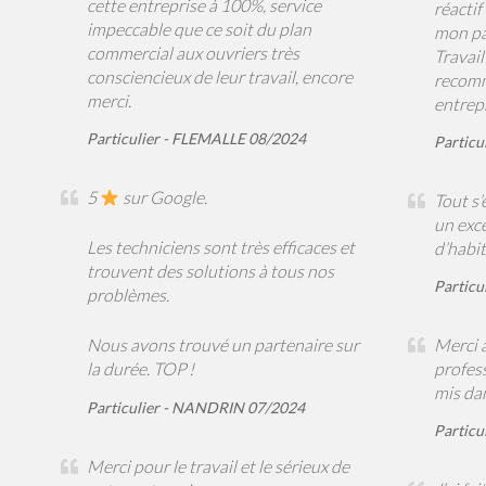
cette entreprise à 100%, service
réactif
impeccable que ce soit du plan
mon pa
commercial aux ouvriers très
Travail
consciencieux de leur travail, encore
recomm
merci.
entrepr
Particulier - FLEMALLE 08/2024
Particu
5
sur Google.
Tout s’
un exc
Les techniciens sont très efficaces et
d’habi
trouvent des solutions à tous nos
Particu
problèmes.
Merci 
Nous avons trouvé un partenaire sur
profess
la durée. TOP !
mis dan
Particulier - NANDRIN 07/2024
Particu
Merci pour le travail et le sérieux de