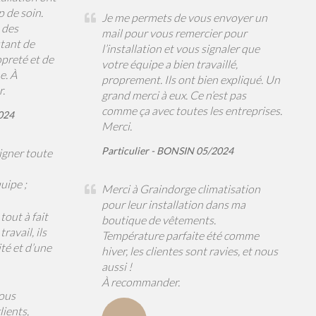
p de soin.
Je me permets de vous envoyer un
 des
mail pour vous remercier pour
utant de
l’installation et vous signaler que
opreté et de
votre équipe a bien travaillé,
e. À
proprement. Ils ont bien expliqué. Un
.
grand merci à eux. Ce n’est pas
comme ça avec toutes les entreprises.
024
Merci.
Particulier - BONSIN 05/2024
igner toute
uipe ;
Merci à Graindorge climatisation
pour leur installation dans ma
tout à fait
boutique de vêtements.
ravail, ils
Température parfaite été comme
té et d’une
hiver, les clientes sont ravies, et nous
aussi !
À recommander.
vous
ients,