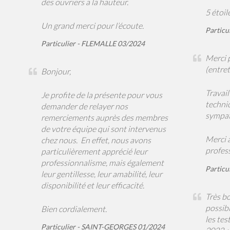
des ouvriers a la hauteur.
5 étoil
Un grand merci pour l’écoute.
Partic
Particulier - FLEMALLE 03/2024
Merci p
(entre
Bonjour,
Travail
Je profite de la présente pour vous
techni
demander de relayer nos
sympat
remerciements auprès des membres
de votre équipe qui sont intervenus
Merci a
chez nous. En effet, nous avons
profes
particulièrement apprécié leur
professionnalisme, mais également
Particu
leur gentillesse, leur amabilité, leur
disponibilité et leur efficacité.
Très b
possibi
Bien cordialement.
les tes
Particulier - SAINT-GEORGES 01/2024