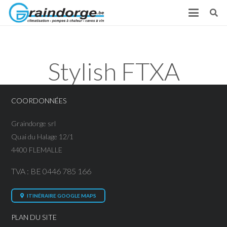
Stylish FTXA
COORDONNÉES
Graindorge srl
Quai du Halage 12/1
4400 FLEMALLE
TVA : BE 0446 785 166
ITINÉRAIRE GOOGLE MAPS
PLAN DU SITE