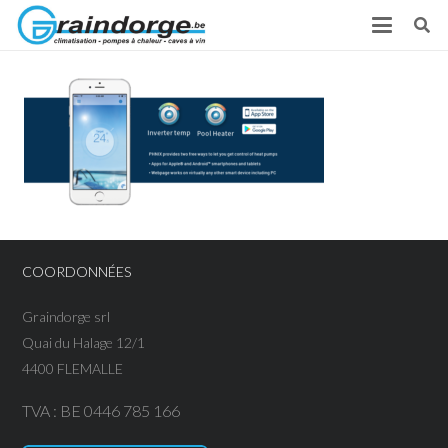
COORDONNÉES
Graindorge srl
Quai du Halage 12/1
4400 FLEMALLE
TVA : BE 0446 785 166