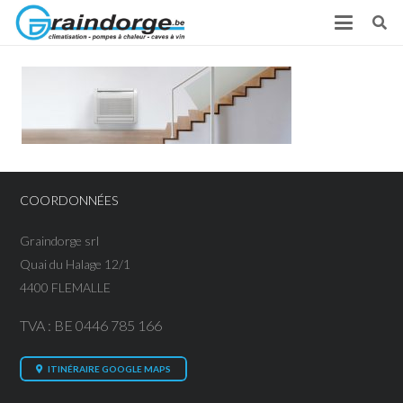
COORDONNÉES
Graindorge srl
Quai du Halage 12/1
4400 FLEMALLE
TVA : BE 0446 785 166
ITINÉRAIRE GOOGLE MAPS