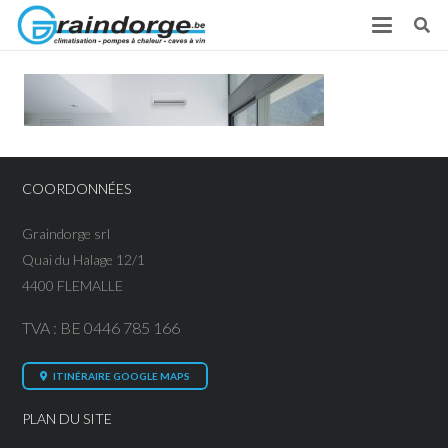
COORDONNÉES
Graindorge srl
Quai du Halage 12/1
4400 FLEMALLE
TVA : BE 0446 785 166
ITINÉRAIRE GOOGLE MAPS
PLAN DU SITE