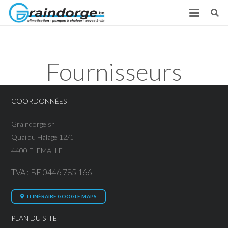
Fournisseurs
COORDONNÉES
Graindorge srl
Quai du Halage 12/1
4400 FLEMALLE
TVA : BE 0446 785 166
ITINÉRAIRE GOOGLE MAPS
PLAN DU SITE