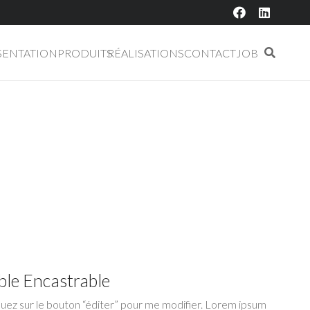
SENTATION
PRODUITS
RÉALISATIONS
CONTACT
JOB
le Encastrable
liquez sur le bouton “éditer” pour me modifier. Lorem ipsum