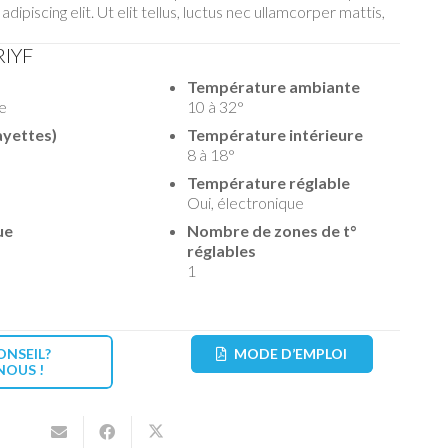
dipiscing elit. Ut elit tellus, luctus nec ullamcorper mattis,
RIYF
Température ambiante
e
10 à 32°
ayettes)
Température intérieure
8 à 18°
Température réglable
Oui, électronique
ue
Nombre de zones de t°
réglables
1
ONSEIL?
MODE D’EMPLOI
OUS !