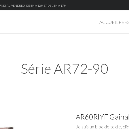
NDI AU VENDREDI DE 8H À 12H ET DE 13H À 17H
ACCUEIL
PRÉ
Série AR72-90
AR60RIYF Gainab
Je suis un bloc de texte, c