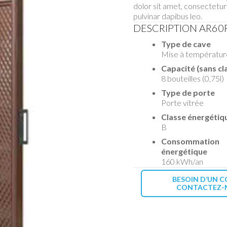
dolor sit amet, consectetur a
pulvinar dapibus leo.
DESCRIPTION AR60
Type de cave
Mise à températur
Capacité (sans cl
8 bouteilles (0,75l)
Type de porte
Porte vitrée
Classe énergétiq
B
Consommation
énergétique
160 kWh/an
BESOIN D’UN C
CONTACTEZ-N