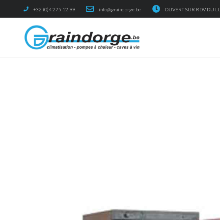
+32 (0)4 275 12 99
info@graindorge.be
OUVERT SUR RDV DU LU