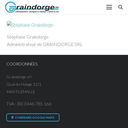
Stéphane Graindorge
Administrateur de GRAINDORGE SRL
COORDONNÉES
Graindorge srl
Quai du Halage 12/1
4400 FLEMALLE
TVA : BE 0446 785 166
ITINÉRAIRE GOOGLE MAPS