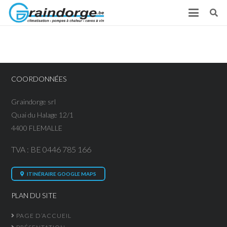
COORDONNÉES
Graindorge srl
Quai du Halage 12/1
4400 FLEMALLE
TVA : BE 0446 785 166
ITINÉRAIRE GOOGLE MAPS
PLAN DU SITE
PAGE D’ACCUEIL