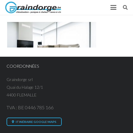
COORDONNÉES
Graindorge srl
Quai du Halage 12/1
4400 FLEMALLE
TVA : BE 0446 785 166
ITINÉRAIRE GOOGLE MAPS