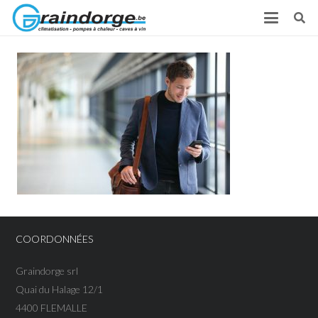
COORDONNÉES
Graindorge srl
Quai du Halage 12/1
4400 FLEMALLE