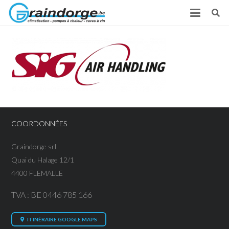
COORDONNÉES
Graindorge srl
Quai du Halage 12/1
4400 FLEMALLE
TVA : BE 0446 785 166
ITINÉRAIRE GOOGLE MAPS